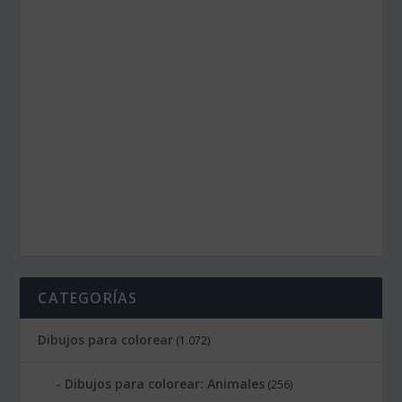
CATEGORÍAS
Dibujos para colorear
(1.072)
Dibujos para colorear: Animales
(256)