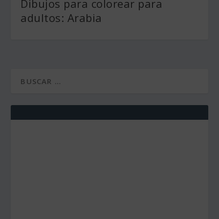
Dibujos para colorear para
adultos: Arabia