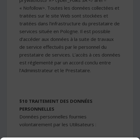
prywatnosci/ »> cyber_Folks SA </ arel =
« Nofollow>. Toutes les données collectées et
traitées sur le site Web sont stockées et
traitées dans l’infrastructure du prestataire de
services située en Pologne. Il est possible
d’accéder aux données à la suite de travaux
de service effectués par le personnel du
prestataire de services. L’accès à ces données
est réglementé par un accord conclu entre
l’Administrateur et le Prestataire.
§10 TRAITEMENT DES DONNÉES
PERSONNELLES
Données personnelles fournies
volontairement par les Utilisateurs :
Les données personnelles ne seront pas