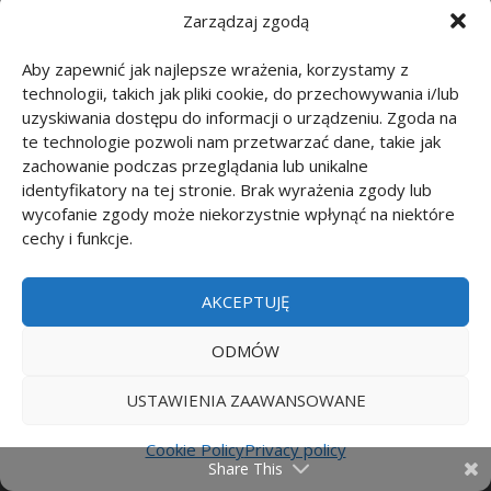
Zarządzaj zgodą
Adres strony odsyłającej
Język przeglądarki
Aby zapewnić jak najlepsze wrażenia, korzystamy z
technologii, takich jak pliki cookie, do przechowywania i/lub
Prędkość łącza internetowego
uzyskiwania dostępu do informacji o urządzeniu. Zgoda na
Dostawca usług internetowych
te technologie pozwoli nam przetwarzać dane, takie jak
zachowanie podczas przeglądania lub unikalne
Dane gromadzone podczas rejestracji:
identyfikatory na tej stronie. Brak wyrażenia zgody lub
wycofanie zgody może niekorzystnie wpłynąć na niektóre
cechy i funkcje.
Adres e-mail
Adres IP (zbierane automatycznie)
AKCEPTUJĘ
Dane gromadzone podczas zapisu do
ODMÓW
usługi Newsletter
USTAWIENIA ZAAWANSOWANE
Adres e-mail
Cookie Policy
Privacy policy
Część danych (bez danych identyfikujących)
Share This