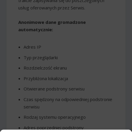
trakcie zapisywania się do poszczególnych
usług oferowanych przez Serwis.
Anonimowe dane gromadzone
automatycznie:
Adres IP
Typ przeglądarki
Rozdzielczość ekranu
Przybliżona lokalizacja
Otwierane podstrony serwisu
Czas spędzony na odpowiedniej podstronie
serwisu
Rodzaj systemu operacyjnego
Adres poprzedniej podstrony