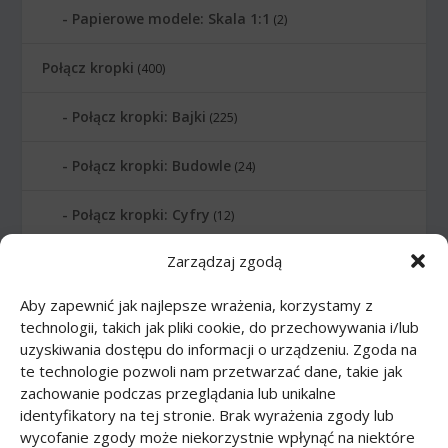
Papierowe modele: Skala 1:1
(2)
Połącz kropki
(400)
Połącz kropki: Bajki
(225)
Połącz kropki: Budowle
(24)
Połącz kropki: Cyfry
(12)
Zarządzaj zgodą
Połącz kropki: Instrumenty muzyczne
(14)
Aby zapewnić jak najlepsze wrażenia, korzystamy z
Połącz kropki: Litery
(6)
technologii, takich jak pliki cookie, do przechowywania i/lub
uzyskiwania dostępu do informacji o urządzeniu. Zgoda na
Połącz kropki: Planety
(10)
te technologie pozwoli nam przetwarzać dane, takie jak
zachowanie podczas przeglądania lub unikalne
Połącz kropki: Sporty
(20)
identyfikatory na tej stronie. Brak wyrażenia zgody lub
wycofanie zgody może niekorzystnie wpłynąć na niektóre