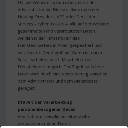
Um die Website zu betreiben, nutzt der
Administrator die Dienste eines externen
Hosting-Providers, VPS oder Dedicated
Servers – cyber_Folks S.A. Alle auf der Website
gesammelten und verarbeiteten Daten
werden in der Infrastruktur des
Diensteanbieters in Polen gespeichert und
verarbeitet. Der Zugriff auf Daten ist durch
Servicearbeiten durch Mitarbeiter des
Dienstleisters möglich. Der Zugriff auf diese
Daten wird durch eine Vereinbarung zwischen
dem Administrator und dem Dienstleister
geregelt.
§10 Art der Verarbeitung
personenbezogener Daten
Von Nutzern freiwillig bereitgestellte
personenbezogene Daten: