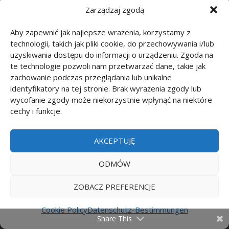
Personenbezogene Daten werden nicht
Zarządzaj zgodą
außerhalb der Europäischen Union übertragen,
es sei denn, sie wurden aufgrund einer
Aby zapewnić jak najlepsze wrażenia, korzystamy z
individuellen Aktion des Nutzers (z.B. Eingabe
technologii, takich jak pliki cookie, do przechowywania i/lub
uzyskiwania dostępu do informacji o urządzeniu. Zgoda na
eines Kommentars oder Eintrags)
te technologie pozwoli nam przetwarzać dane, takie jak
veröffentlicht, wodurch die Daten jedem
zachowanie podczas przeglądania lub unikalne
Besucher der Website zur Verfügung gestellt
identyfikatory na tej stronie. Brak wyrażenia zgody lub
werden.
wycofanie zgody może niekorzystnie wpłynąć na niektóre
Personenbezogene Daten werden nicht für
cechy i funkcje.
eine automatisierte Entscheidungsfindung
(Profiling) verwendet.
AKCEPTUJĘ
Personenbezogene Daten werden nicht an
Dritte verkauft.
ODMÓW
Anonyme Daten (ohne personenbezogene
Daten) automatisch erhoben:
ZOBACZ PREFERENCJE
Anonyme Daten (ohne personenbezogene
Daten) werden außerhalb der Europäischen
Cookie Policy
Datenschutz-Bestimmungen
Share This
Union übertragen.