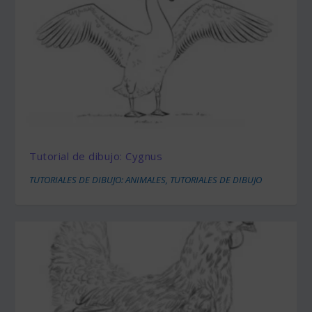
Tutorial de dibujo: Cygnus
TUTORIALES DE DIBUJO: ANIMALES
,
TUTORIALES DE DIBUJO