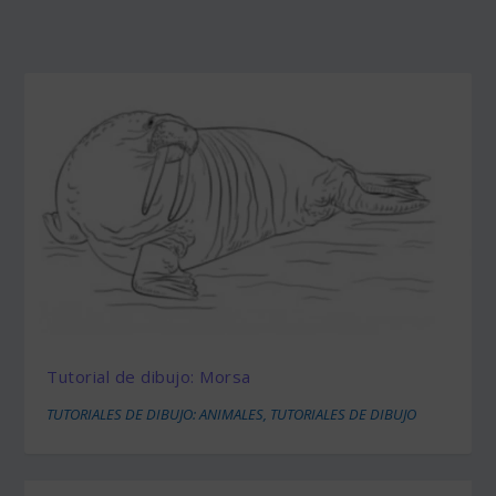
Tutorial de dibujo: Morsa
TUTORIALES DE DIBUJO: ANIMALES
,
TUTORIALES DE DIBUJO