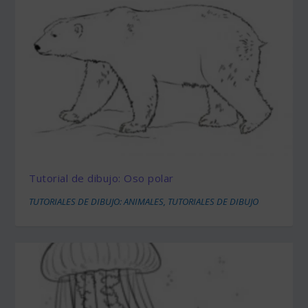
Tutorial de dibujo: Oso polar
TUTORIALES DE DIBUJO: ANIMALES
,
TUTORIALES DE DIBUJO