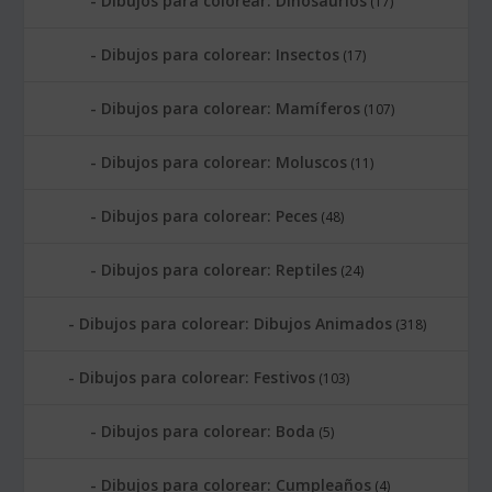
Dibujos para colorear: Dinosaurios
(17)
Dibujos para colorear: Insectos
(17)
Dibujos para colorear: Mamíferos
(107)
Dibujos para colorear: Moluscos
(11)
Dibujos para colorear: Peces
(48)
Dibujos para colorear: Reptiles
(24)
Dibujos para colorear: Dibujos Animados
(318)
Dibujos para colorear: Festivos
(103)
Dibujos para colorear: Boda
(5)
Dibujos para colorear: Cumpleaños
(4)