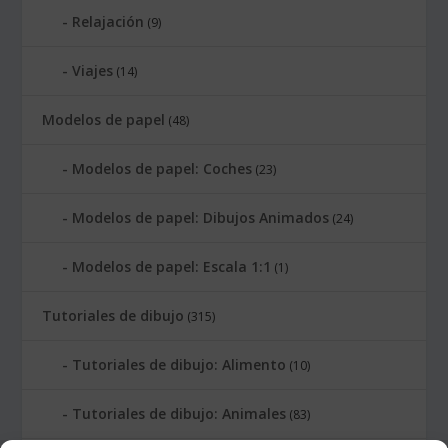
Relajación
(9)
Viajes
(14)
Modelos de papel
(48)
Modelos de papel: Coches
(23)
Modelos de papel: Dibujos Animados
(24)
Modelos de papel: Escala 1:1
(1)
Tutoriales de dibujo
(315)
Tutoriales de dibujo: Alimento
(10)
Tutoriales de dibujo: Animales
(83)