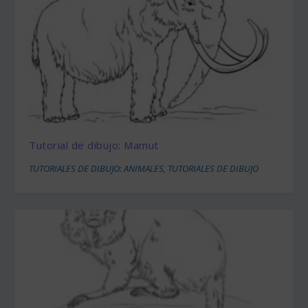
Tutorial de dibujo: Mamut
TUTORIALES DE DIBUJO: ANIMALES
,
TUTORIALES DE DIBUJO