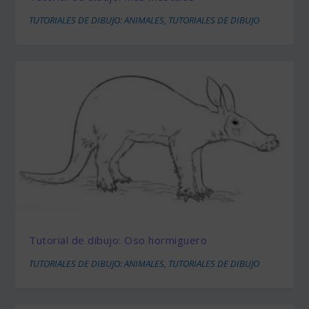
TUTORIALES DE DIBUJO: ANIMALES
,
TUTORIALES DE DIBUJO
Tutorial de dibujo: Oso hormiguero
TUTORIALES DE DIBUJO: ANIMALES
,
TUTORIALES DE DIBUJO