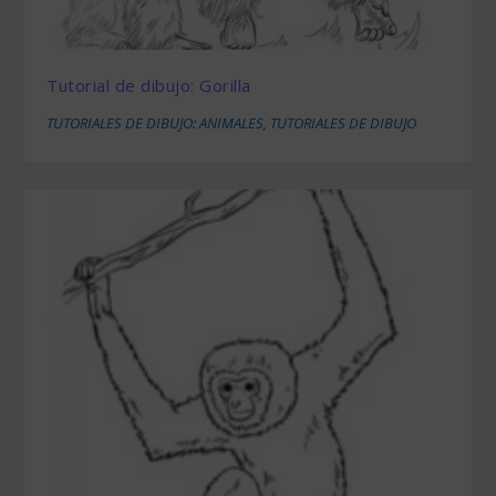
Tutorial de dibujo: Gorilla
TUTORIALES DE DIBUJO: ANIMALES
,
TUTORIALES DE DIBUJO