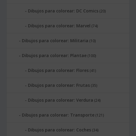
Dibujos para colorear: DC Comics
(20)
Dibujos para colorear: Marvel
(74)
Dibujos para colorear: Militaria
(10)
Dibujos para colorear: Plantae
(100)
Dibujos para colorear: Flores
(41)
Dibujos para colorear: Frutas
(35)
Dibujos para colorear: Verdura
(24)
Dibujos para colorear: Transporte
(121)
Dibujos para colorear: Coches
(34)