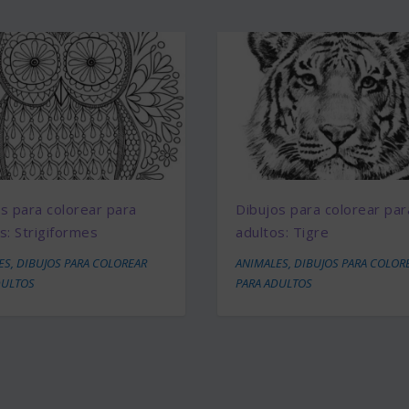
s para colorear para
Dibujos para colorear par
s: Strigiformes
adultos: Tigre
ES
,
DIBUJOS PARA COLOREAR
ANIMALES
,
DIBUJOS PARA COLOR
DULTOS
PARA ADULTOS