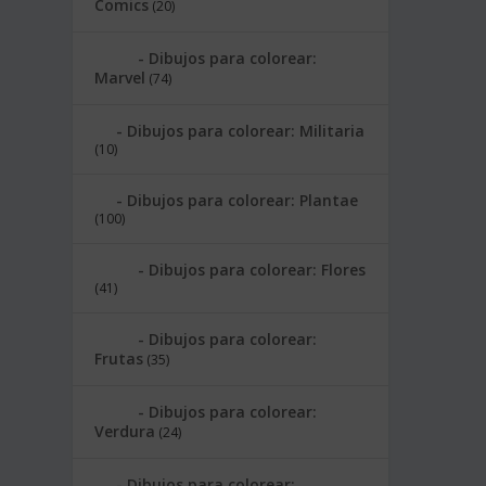
Comics
(20)
Dibujos para colorear:
Marvel
(74)
Dibujos para colorear: Militaria
(10)
Dibujos para colorear: Plantae
(100)
Dibujos para colorear: Flores
(41)
Dibujos para colorear:
Frutas
(35)
Dibujos para colorear:
Verdura
(24)
Dibujos para colorear: