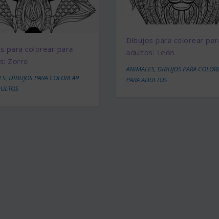
Dibujos para colorear par
s para colorear para
adultos: León
s: Zorro
ANIMALES
,
DIBUJOS PARA COLOR
ES
,
DIBUJOS PARA COLOREAR
PARA ADULTOS
DULTOS