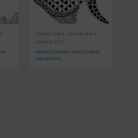
a
Dibujos para colorear para
adultos: Pez
EAR
ANIMALES
,
DIBUJOS PARA COLOREAR
PARA ADULTOS