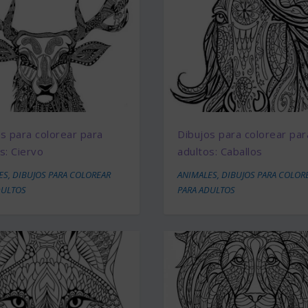
s para colorear para
Dibujos para colorear par
s: Ciervo
adultos: Caballos
ES
,
DIBUJOS PARA COLOREAR
ANIMALES
,
DIBUJOS PARA COLOR
DULTOS
PARA ADULTOS