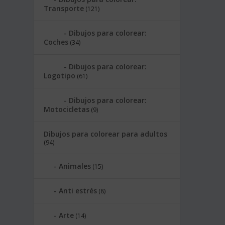
Transporte
(121)
Dibujos para colorear:
Coches
(34)
Dibujos para colorear:
Logotipo
(61)
Dibujos para colorear:
Motocicletas
(9)
Dibujos para colorear para adultos
(94)
Animales
(15)
Anti estrés
(8)
Arte
(14)