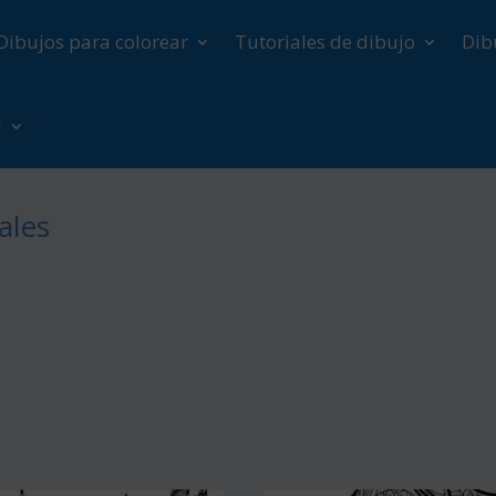
Dibujos para colorear
Tutoriales de dibujo
Dib
l
ales