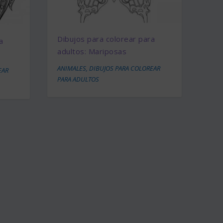
Dibujos para colorear para
a
adultos: Mariposas
ANIMALES
,
DIBUJOS PARA COLOREAR
EAR
PARA ADULTOS