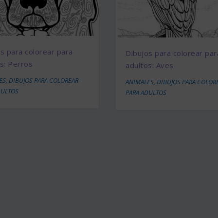
s para colorear para
Dibujos para colorear par
s: Perros
adultos: Aves
ES
,
DIBUJOS PARA COLOREAR
ANIMALES
,
DIBUJOS PARA COLOR
DULTOS
PARA ADULTOS