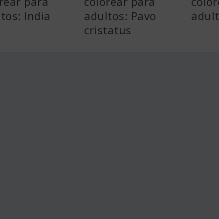
rear para
colorear para
color
tos: India
adultos: Pavo
adult
cristatus