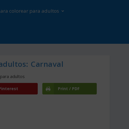
ara colorear para adultos
adultos: Carnaval
 para adultos
Pinterest
Print / PDF