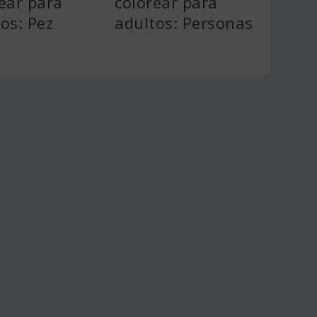
ear para
colorear para
os: Pez
adultos: Personas