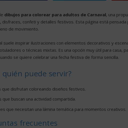
de
dibujos para colorear para adultos de Carnaval
, una propu
 disfraces, confeti y detalles festivos. Esta página está pensa
lleno de movimiento.
al suele inspirar ilustraciones con elementos decorativos y escen
rotuladores o técnicas mixtas. Es una opción muy útil para casa, pa
cuando se quiere celebrar una fecha festiva de forma sencilla.
 quién puede servir?
 que disfrutan coloreando diseños festivos.
s que buscan una actividad compartida.
es que necesitan una lámina temática para momentos creativos.
untas frecuentes