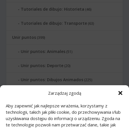
Tutoriales de dibujo: Historieta
(46)
Tutoriales de dibujo: Transporte
(63)
Unir puntos
(399)
Unir puntos: Animales
(51)
Unir puntos: Deporte
(20)
Unir puntos: Dibujos Animados
(225)
Zarządzaj zgodą
Unir puntos: Edificios
(24)
Aby zapewnić jak najlepsze wrażenia, korzystamy z
Unir puntos: Instrumentos musicales
(14)
technologii, takich jak pliki cookie, do przechowywania i/lub
uzyskiwania dostępu do informacji o urządzeniu. Zgoda na
Unir puntos: Letras
(6)
te technologie pozwoli nam przetwarzać dane, takie jak