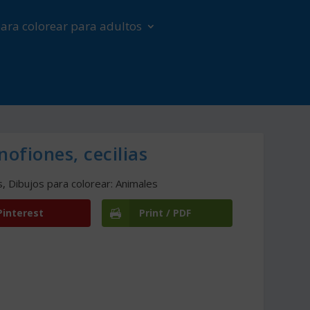
ara colorear para adultos
ofiones, cecilias
s
,
Dibujos para colorear: Animales
Pinterest
Print / PDF