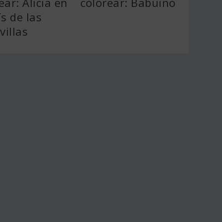
ear: Alicia en
colorear: Babuino
ís de las
illas