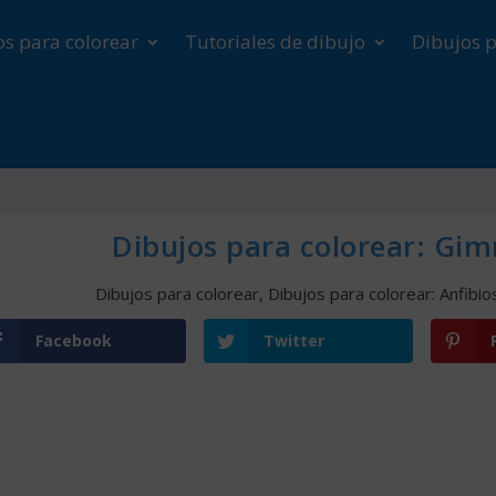
os para colorear
Tutoriales de dibujo
Dibujos p
Dibujos para colorear: Gimn
Dibujos para colorear
,
Dibujos para colorear: Anfibio
Facebook
Twitter