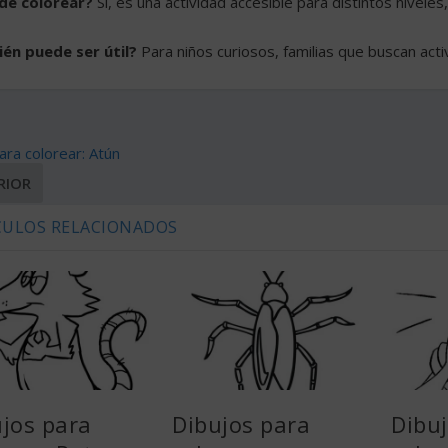
 de colorear?
Sí, es una actividad accesible para distintos niveles,
ién puede ser útil?
Para niños curiosos, familias que buscan act
ara colorear: Atún
RIOR
CULOS RELACIONADOS
jos para
Dibujos para
Dibu