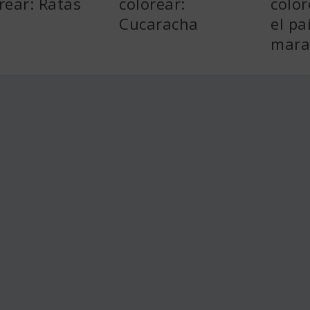
rear: Ratas
colorear:
color
Cucaracha
el pa
marav