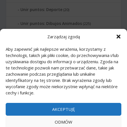
Unir puntos: Deporte
(20)
Unir puntos: Dibujos Animados
(225)
Zarządzaj zgodą
Unir puntos: Edificios
(24)
Aby zapewnić jak najlepsze wrażenia, korzystamy z
Unir puntos: Instrumentos musicales
(14)
technologii, takich jak pliki cookie, do przechowywania i/lub
uzyskiwania dostępu do informacji o urządzeniu. Zgoda na
Unir puntos: Letras
(6)
te technologie pozwoli nam przetwarzać dane, takie jak
zachowanie podczas przeglądania lub unikalne
Unir puntos: Numeros
(12)
identyfikatory na tej stronie. Brak wyrażenia zgody lub
wycofanie zgody może niekorzystnie wpłynąć na niektóre
cechy i funkcje.
Unir puntos: Planetas
(10)
Unir puntos: Profesión
(21)
AKCEPTUJĘ
Unir puntos: Transporte
(16)
ODMÓW