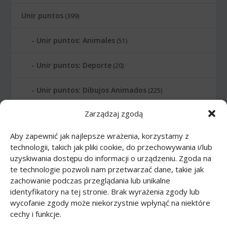
Unir puntos
(399)
Unir puntos: Animales
(51)
Unir puntos: Deporte
(20)
Unir puntos: Dibujos Animados
(225)
Zarządzaj zgodą
Unir puntos: Edificios
(24)
Aby zapewnić jak najlepsze wrażenia, korzystamy z
Unir puntos: Instrumentos musicales
(14)
technologii, takich jak pliki cookie, do przechowywania i/lub
uzyskiwania dostępu do informacji o urządzeniu. Zgoda na
Unir puntos: Letras
(6)
te technologie pozwoli nam przetwarzać dane, takie jak
zachowanie podczas przeglądania lub unikalne
Unir puntos: Numeros
(12)
identyfikatory na tej stronie. Brak wyrażenia zgody lub
wycofanie zgody może niekorzystnie wpłynąć na niektóre
cechy i funkcje.
Unir puntos: Planetas
(10)