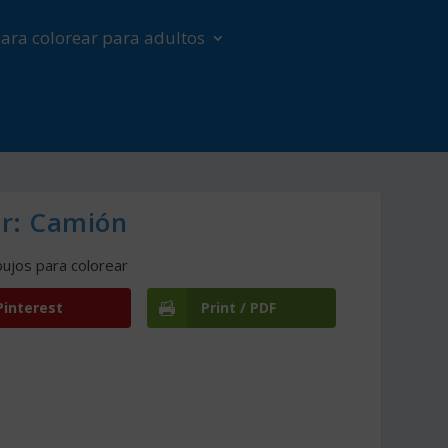
ara colorear para adultos
ar: Camión
bujos para colorear
Pinterest
Print / PDF