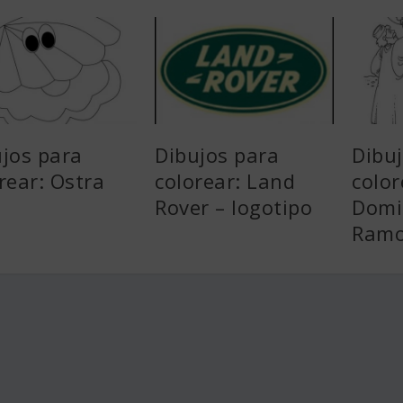
jos para
Dibujos para
Dibu
rear: Ostra
colorear: Land
color
Rover – logotipo
Domi
Ram