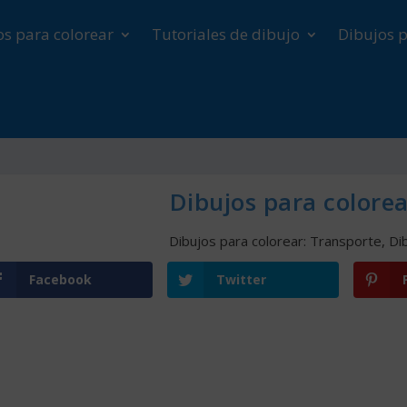
os para colorear
Tutoriales de dibujo
Dibujos p
Dibujos para colore
Dibujos para colorear: Transporte
,
Di
Facebook
Twitter