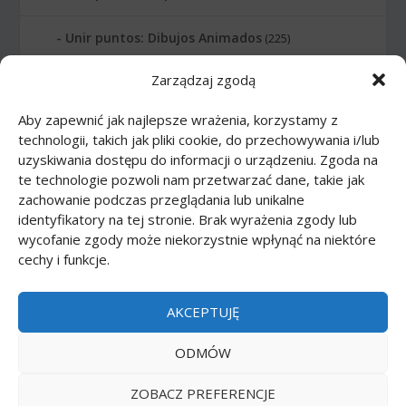
Unir puntos: Dibujos Animados
(225)
Zarządzaj zgodą
Unir puntos: Edificios
(24)
Aby zapewnić jak najlepsze wrażenia, korzystamy z
Unir puntos: Instrumentos musicales
(14)
technologii, takich jak pliki cookie, do przechowywania i/lub
uzyskiwania dostępu do informacji o urządzeniu. Zgoda na
Unir puntos: Letras
(6)
te technologie pozwoli nam przetwarzać dane, takie jak
zachowanie podczas przeglądania lub unikalne
Unir puntos: Numeros
(12)
identyfikatory na tej stronie. Brak wyrażenia zgody lub
wycofanie zgody może niekorzystnie wpłynąć na niektóre
cechy i funkcje.
Unir puntos: Planetas
(10)
Unir puntos: Profesión
(21)
AKCEPTUJĘ
Unir puntos: Transporte
(16)
ODMÓW
ZOBACZ PREFERENCJE
Printmania
|
Privacy policy PL
|
Privacy policy EN