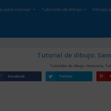
os para colorear
Tutoriales de dibujo
Dibujos p
Tutorial de dibujo: Sam
Tutoriales de dibujo: Historieta
,
Tut
Facebook
Twitter