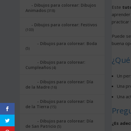
Dibujos para colorear: Dibujos
Este
tuto
Animados
(318)
aprender 
practicar
Dibujos para colorear: Festivos
(103)
Puede ser
buena opc
Dibujos para colorear: Boda
(5)
¿Qué 
Dibujos para colorear:
Cumpleaños
(4)
Un pers
Dibujos para colorear: Día
Una pro
de la Madre
(16)
Una act
Dibujos para colorear: Día
de la Tierra
(15)
Preg
Dibujos para colorear: Día
¿Es adec
de San Patricio
(5)