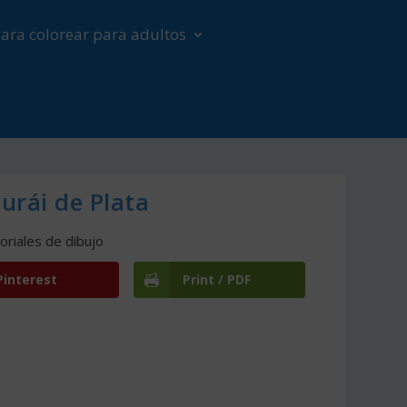
ara colorear para adultos
urái de Plata
oriales de dibujo
Pinterest
Print / PDF