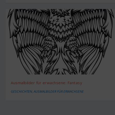
Ausmalbilder für erwachsene: Fantasy
GESCHICHTEN
,
AUSMALBILDER FÜR ERWACHSENE