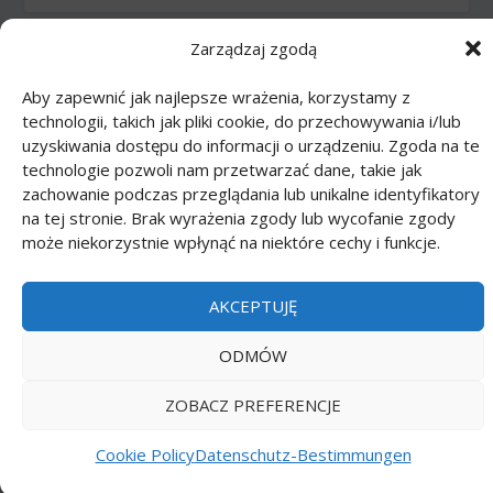
Zarządzaj zgodą
Printmania
|
Privacy policy PL
|
Privacy
policy EN
|
Privacy policy DE
|
Privacy policy
Aby zapewnić jak najlepsze wrażenia, korzystamy z
FR
|
Privacy policy ES
|
Privacy policy IT
|
technologii, takich jak pliki cookie, do przechowywania i/lub
Contact us
uzyskiwania dostępu do informacji o urządzeniu. Zgoda na te
technologie pozwoli nam przetwarzać dane, takie jak
zachowanie podczas przeglądania lub unikalne identyfikatory
na tej stronie. Brak wyrażenia zgody lub wycofanie zgody
może niekorzystnie wpłynąć na niektóre cechy i funkcje.
AKCEPTUJĘ
ODMÓW
ZOBACZ PREFERENCJE
Cookie Policy
Datenschutz-Bestimmungen