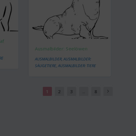
af
Ausmalbilder: Seelöwen
RE
AUSMALBILDER
,
AUSMALBILDER:
SÄUGETIERE
,
AUSMALBILDER: TIERE
1
2
3
...
8