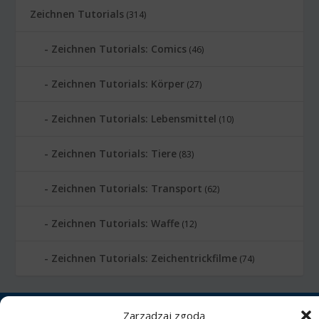
Zeichnen Tutorials
(314)
Zeichnen Tutorials: Comics
(46)
Zeichnen Tutorials: Körper
(27)
Zeichnen Tutorials: Lebensmittel
(10)
Zeichnen Tutorials: Tiere
(83)
Zeichnen Tutorials: Transport
(62)
Zeichnen Tutorials: Waffe
(12)
Zeichnen Tutorials: Zeichentrickfilme
(74)
Printmania
|
Privacy policy PL
|
Privacy
Zarządzaj zgodą