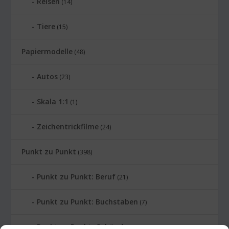
Reisen
(14)
Tiere
(15)
Papiermodelle
(48)
Autos
(23)
Skala 1:1
(1)
Zeichentrickfilme
(24)
Punkt zu Punkt
(398)
Punkt zu Punkt: Beruf
(21)
Punkt zu Punkt: Buchstaben
(7)
Punkt zu Punkt: Gebäude
(24)