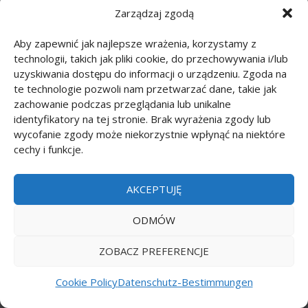
Zarządzaj zgodą
Punkt zu Punkt: Musikinstrumente
(14)
Aby zapewnić jak najlepsze wrażenia, korzystamy z
technologii, takich jak pliki cookie, do przechowywania i/lub
Punkt zu Punkt: Nummern
(12)
uzyskiwania dostępu do informacji o urządzeniu. Zgoda na
te technologie pozwoli nam przetwarzać dane, takie jak
Punkt zu Punkt: Planeten
(10)
zachowanie podczas przeglądania lub unikalne
identyfikatory na tej stronie. Brak wyrażenia zgody lub
Punkt zu Punkt: Sport
(20)
wycofanie zgody może niekorzystnie wpłynąć na niektóre
cechy i funkcje.
Punkt zu Punkt: Tiere
(50)
AKCEPTUJĘ
Punkt zu Punkt: Transport
(16)
ODMÓW
Punkt zu Punkt: Zeichentrickfilme
(223)
ZOBACZ PREFERENCJE
Zeichnen Tutorials
(314)
Cookie Policy
Datenschutz-Bestimmungen
Zeichnen Tutorials: Comics
(46)