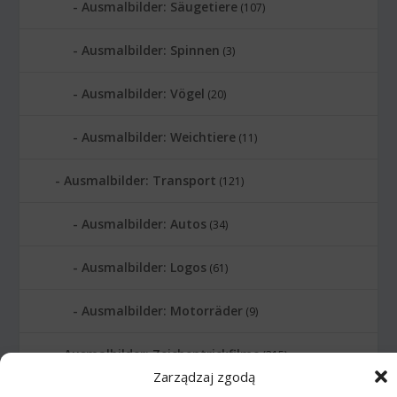
Ausmalbilder: Säugetiere
(107)
Ausmalbilder: Spinnen
(3)
Ausmalbilder: Vögel
(20)
Ausmalbilder: Weichtiere
(11)
Ausmalbilder: Transport
(121)
Ausmalbilder: Autos
(34)
Ausmalbilder: Logos
(61)
Ausmalbilder: Motorräder
(9)
Ausmalbilder: Zeichentrickfilme
(315)
Zarządzaj zgodą