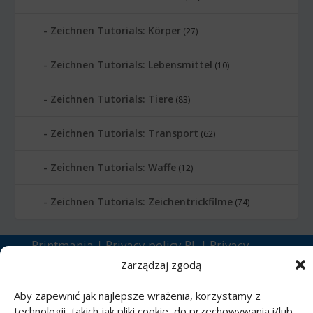
Zeichnen Tutorials: Körper
(27)
Zeichnen Tutorials: Lebensmittel
(10)
Zeichnen Tutorials: Tiere
(83)
Zeichnen Tutorials: Transport
(62)
Zeichnen Tutorials: Waffe
(12)
Zeichnen Tutorials: Zeichentrickfilme
(74)
Printmania
|
Privacy policy PL
|
Privacy
policy EN
|
Privacy policy DE
|
Privacy policy
Zarządzaj zgodą
FR
|
Privacy policy ES
|
Privacy policy IT
|
Aby zapewnić jak najlepsze wrażenia, korzystamy z
Contact us
technologii, takich jak pliki cookie, do przechowywania i/lub