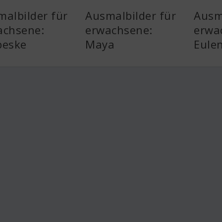
albilder für
Ausmalbilder für
Ausm
achsene:
erwachsene:
erwa
beske
Maya
Eule