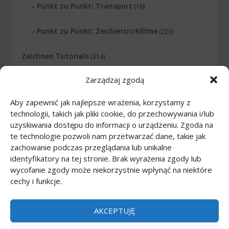
Punkt zu Punkt: Transport
(16)
Punkt zu Punkt: Zeichentrickfilme
(223)
Zeichnen Tutorials
(314)
Zarządzaj zgodą
Zeichnen Tutorials: Comics
(46)
Aby zapewnić jak najlepsze wrażenia, korzystamy z
Zeichnen Tutorials: Körper
(27)
technologii, takich jak pliki cookie, do przechowywania i/lub
uzyskiwania dostępu do informacji o urządzeniu. Zgoda na
Zeichnen Tutorials: Lebensmittel
(10)
te technologie pozwoli nam przetwarzać dane, takie jak
zachowanie podczas przeglądania lub unikalne
Zeichnen Tutorials: Tiere
(83)
identyfikatory na tej stronie. Brak wyrażenia zgody lub
wycofanie zgody może niekorzystnie wpłynąć na niektóre
cechy i funkcje.
Zeichnen Tutorials: Transport
(62)
Zeichnen Tutorials: Waffe
(12)
AKCEPTUJĘ