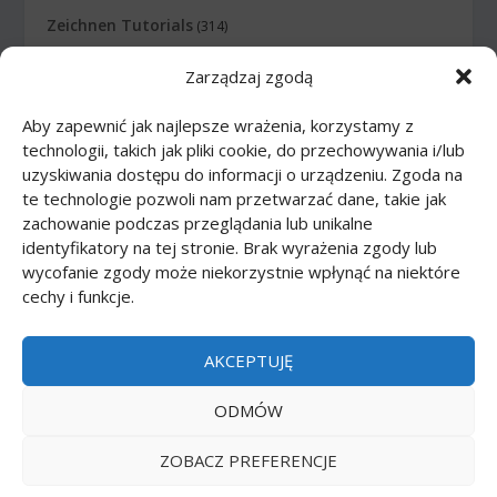
Zeichnen Tutorials
(314)
Zarządzaj zgodą
Zeichnen Tutorials: Comics
(46)
Aby zapewnić jak najlepsze wrażenia, korzystamy z
Zeichnen Tutorials: Körper
(27)
technologii, takich jak pliki cookie, do przechowywania i/lub
uzyskiwania dostępu do informacji o urządzeniu. Zgoda na
Zeichnen Tutorials: Lebensmittel
(10)
te technologie pozwoli nam przetwarzać dane, takie jak
zachowanie podczas przeglądania lub unikalne
Zeichnen Tutorials: Tiere
(83)
identyfikatory na tej stronie. Brak wyrażenia zgody lub
wycofanie zgody może niekorzystnie wpłynąć na niektóre
cechy i funkcje.
Zeichnen Tutorials: Transport
(62)
Zeichnen Tutorials: Waffe
(12)
AKCEPTUJĘ
Zeichnen Tutorials: Zeichentrickfilme
(74)
ODMÓW
ZOBACZ PREFERENCJE
Printmania
|
Privacy policy PL
|
Privacy policy EN