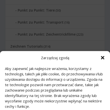
Punkt zu Punkt: Tiere
(50)
Punkt zu Punkt: Transport
(16)
Punkt zu Punkt: Zeichentrickfilme
(223)
Zeichnen Tutorials
(314)
Zarządzaj zgodą
Zeichnen Tutorials: Comics
(46)
Aby zapewnić jak najlepsze wrażenia, korzystamy z
Zeichnen Tutorials: Körper
(27)
technologii, takich jak pliki cookie, do przechowywania i/lub
uzyskiwania dostępu do informacji o urządzeniu. Zgoda na
Zeichnen Tutorials: Lebensmittel
(10)
te technologie pozwoli nam przetwarzać dane, takie jak
zachowanie podczas przeglądania lub unikalne
Zeichnen Tutorials: Tiere
(83)
identyfikatory na tej stronie. Brak wyrażenia zgody lub
wycofanie zgody może niekorzystnie wpłynąć na niektóre
cechy i funkcje.
Zeichnen Tutorials: Transport
(62)