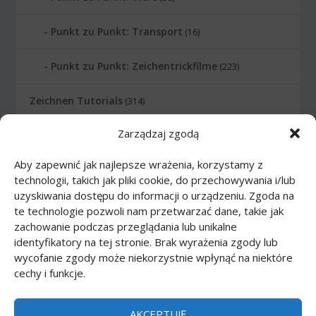
Punkt zu Punkt: Transport
(16)
Punkt zu Punkt: Zeichentrickfilme
(223)
Zeichnen Tutorials
(314)
Zarządzaj zgodą
Zeichnen Tutorials: Comics
(46)
Aby zapewnić jak najlepsze wrażenia, korzystamy z
Zeichnen Tutorials: Körper
(27)
technologii, takich jak pliki cookie, do przechowywania i/lub
uzyskiwania dostępu do informacji o urządzeniu. Zgoda na
Zeichnen Tutorials: Lebensmittel
(10)
te technologie pozwoli nam przetwarzać dane, takie jak
zachowanie podczas przeglądania lub unikalne
Zeichnen Tutorials: Tiere
(83)
identyfikatory na tej stronie. Brak wyrażenia zgody lub
wycofanie zgody może niekorzystnie wpłynąć na niektóre
cechy i funkcje.
Zeichnen Tutorials: Transport
(62)
Zeichnen Tutorials: Waffe
(12)
AKCEPTUJĘ