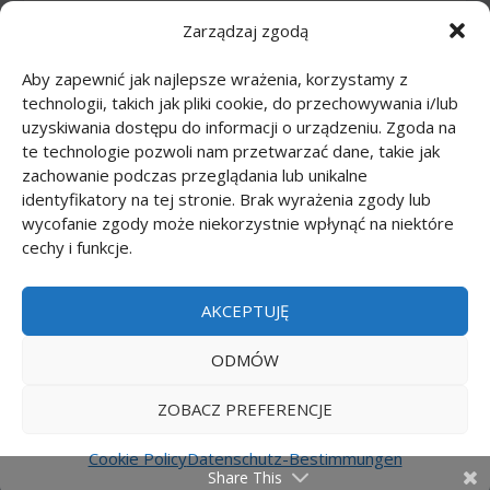
Zarządzaj zgodą
Zeichnen Tutorials: Comics
(46)
Aby zapewnić jak najlepsze wrażenia, korzystamy z
Zeichnen Tutorials: Körper
(27)
technologii, takich jak pliki cookie, do przechowywania i/lub
uzyskiwania dostępu do informacji o urządzeniu. Zgoda na
Zeichnen Tutorials: Lebensmittel
(10)
te technologie pozwoli nam przetwarzać dane, takie jak
zachowanie podczas przeglądania lub unikalne
Zeichnen Tutorials: Tiere
(83)
identyfikatory na tej stronie. Brak wyrażenia zgody lub
wycofanie zgody może niekorzystnie wpłynąć na niektóre
cechy i funkcje.
Zeichnen Tutorials: Transport
(62)
Zeichnen Tutorials: Waffe
(12)
AKCEPTUJĘ
Zeichnen Tutorials: Zeichentrickfilme
(74)
ODMÓW
ZOBACZ PREFERENCJE
Printmania
|
Privacy policy PL
|
Privacy policy EN
|
Privacy policy DE
|
Privacy policy FR
|
Privacy
Cookie Policy
Datenschutz-Bestimmungen
Share This
policy ES
|
Privacy policy IT
|
Contact us