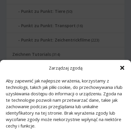
Punkt zu Punkt: Tiere
(50)
Punkt zu Punkt: Transport
(16)
Punkt zu Punkt: Zeichentrickfilme
(223)
Zeichnen Tutorials
(314)
Zarządzaj zgodą
Zeichnen Tutorials: Comics
(46)
Aby zapewnić jak najlepsze wrażenia, korzystamy z
Zeichnen Tutorials: Körper
(27)
technologii, takich jak pliki cookie, do przechowywania i/lub
uzyskiwania dostępu do informacji o urządzeniu. Zgoda na
Zeichnen Tutorials: Lebensmittel
(10)
te technologie pozwoli nam przetwarzać dane, takie jak
zachowanie podczas przeglądania lub unikalne
Zeichnen Tutorials: Tiere
(83)
identyfikatory na tej stronie. Brak wyrażenia zgody lub
wycofanie zgody może niekorzystnie wpłynąć na niektóre
cechy i funkcje.
Zeichnen Tutorials: Transport
(62)