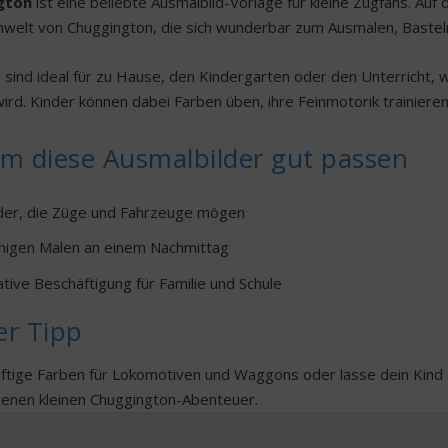
gton
ist eine beliebte Ausmalbild-Vorlage für kleine Zugfans. Auf 
nwelt von Chuggington, die sich wunderbar zum Ausmalen, Baste
r sind ideal für zu Hause, den Kindergarten oder den Unterricht,
ird. Kinder können dabei Farben üben, ihre Feinmotorik trainieren 
m diese Ausmalbilder gut passen
nder, die Züge und Fahrzeuge mögen
higen Malen an einem Nachmittag
ative Beschäftigung für Familie und Schule
er Tipp
ftige Farben für Lokomotiven und Waggons oder lasse dein Kind di
enen kleinen Chuggington-Abenteuer.