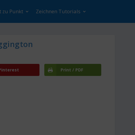
t zu Punkt
Zeichnen Tutorials
ggington
Pinterest
Print / PDF