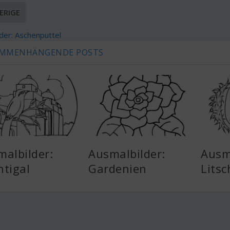
ERIGE
der: Aschenputtel
MMENHÄNGENDE POSTS
albilder:
Ausmalbilder:
Ausm
htigal
Gardenien
Lits