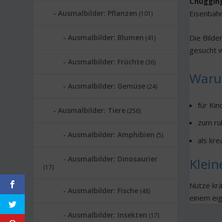
Chuggin
Ausmalbilder: Pflanzen
Eisenbah
(101)
Ausmalbilder: Blumen
Die Bilde
(41)
gesucht w
Ausmalbilder: Früchte
(36)
Waru
Ausmalbilder: Gemüse
(24)
für Ki
Ausmalbilder: Tiere
(256)
zum ru
Ausmalbilder: Amphibien
(5)
als kre
Ausmalbilder: Dinosaurier
Klein
(17)
Nutze krä
Ausmalbilder: Fische
(48)
einem eig
Ausmalbilder: Insekten
(17)