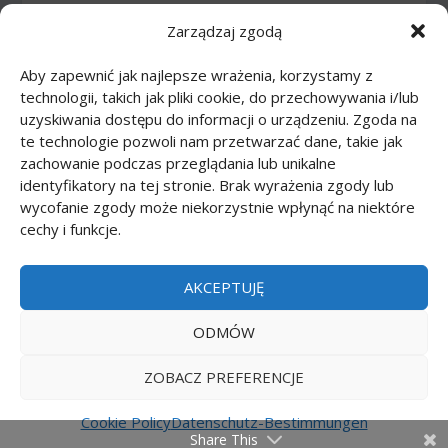
Zarządzaj zgodą
Zeichnen Tutorials: Comics
(46)
Aby zapewnić jak najlepsze wrażenia, korzystamy z
Zeichnen Tutorials: Körper
(27)
technologii, takich jak pliki cookie, do przechowywania i/lub
uzyskiwania dostępu do informacji o urządzeniu. Zgoda na
Zeichnen Tutorials: Lebensmittel
(10)
te technologie pozwoli nam przetwarzać dane, takie jak
zachowanie podczas przeglądania lub unikalne
Zeichnen Tutorials: Tiere
(83)
identyfikatory na tej stronie. Brak wyrażenia zgody lub
wycofanie zgody może niekorzystnie wpłynąć na niektóre
cechy i funkcje.
Zeichnen Tutorials: Transport
(62)
Zeichnen Tutorials: Waffe
(12)
AKCEPTUJĘ
Zeichnen Tutorials: Zeichentrickfilme
(74)
ODMÓW
ZOBACZ PREFERENCJE
Printmania
|
Privacy policy PL
|
Privacy policy EN
|
Privacy policy DE
|
Privacy policy FR
|
Privacy
Cookie Policy
Datenschutz-Bestimmungen
Share This
policy ES
|
Privacy policy IT
|
Contact us