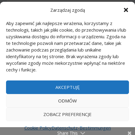
Zarządzaj zgodą
Zeichnen Tutorials: Comics
(46)
Aby zapewnić jak najlepsze wrażenia, korzystamy z
Zeichnen Tutorials: Körper
(27)
technologii, takich jak pliki cookie, do przechowywania i/lub
uzyskiwania dostępu do informacji o urządzeniu. Zgoda na
Zeichnen Tutorials: Lebensmittel
(10)
te technologie pozwoli nam przetwarzać dane, takie jak
zachowanie podczas przeglądania lub unikalne
Zeichnen Tutorials: Tiere
(83)
identyfikatory na tej stronie. Brak wyrażenia zgody lub
wycofanie zgody może niekorzystnie wpłynąć na niektóre
cechy i funkcje.
Zeichnen Tutorials: Transport
(62)
Zeichnen Tutorials: Waffe
(12)
AKCEPTUJĘ
Zeichnen Tutorials: Zeichentrickfilme
(74)
ODMÓW
ZOBACZ PREFERENCJE
Printmania
|
Privacy policy PL
|
Privacy policy EN
|
Privacy policy DE
|
Privacy policy FR
|
Privacy
Cookie Policy
Datenschutz-Bestimmungen
Share This
policy ES
|
Privacy policy IT
|
Contact us