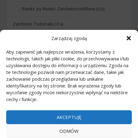
Punkt zu Punkt: Zeichentrickfilme
(223)
Zeichnen Tutorials
(314)
Zarządzaj zgodą
Zeichnen Tutorials: Comics
(46)
Aby zapewnić jak najlepsze wrażenia, korzystamy z
Zeichnen Tutorials: Körper
(27)
technologii, takich jak pliki cookie, do przechowywania i/lub
uzyskiwania dostępu do informacji o urządzeniu. Zgoda na
Zeichnen Tutorials: Lebensmittel
(10)
te technologie pozwoli nam przetwarzać dane, takie jak
zachowanie podczas przeglądania lub unikalne
Zeichnen Tutorials: Tiere
(83)
identyfikatory na tej stronie. Brak wyrażenia zgody lub
wycofanie zgody może niekorzystnie wpłynąć na niektóre
cechy i funkcje.
Zeichnen Tutorials: Transport
(62)
Zeichnen Tutorials: Waffe
(12)
AKCEPTUJĘ
Zeichnen Tutorials: Zeichentrickfilme
(74)
ODMÓW