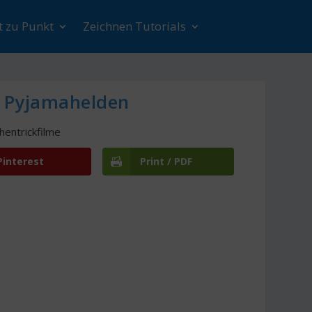
t zu Punkt
Zeichnen Tutorials
– Pyjamahelden
hentrickfilme
Pinterest
Print / PDF