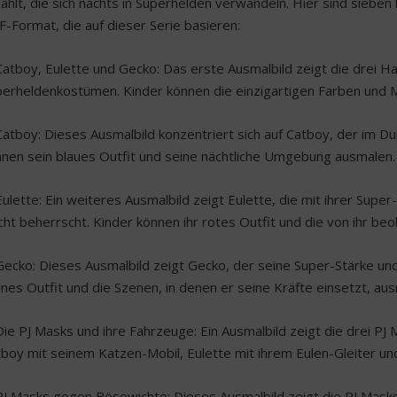
ählt, die sich nachts in Superhelden verwandeln. Hier sind sieb
-Format, die auf dieser Serie basieren:
Catboy, Eulette und Gecko: Das erste Ausmalbild zeigt die drei Ha
perheldenkostümen. Kinder können die einzigartigen Farben und 
Catboy: Dieses Ausmalbild konzentriert sich auf Catboy, der im D
nen sein blaues Outfit und seine nächtliche Umgebung ausmalen.
Eulette: Ein weiteres Ausmalbild zeigt Eulette, die mit ihrer Supe
ht beherrscht. Kinder können ihr rotes Outfit und die von ihr b
Gecko: Dieses Ausmalbild zeigt Gecko, der seine Super-Stärke und
nes Outfit und die Szenen, in denen er seine Kräfte einsetzt, au
Die PJ Masks und ihre Fahrzeuge: Ein Ausmalbild zeigt die drei PJ
boy mit seinem Katzen-Mobil, Eulette mit ihrem Eulen-Gleiter u
PJ Masks gegen Bösewichte: Dieses Ausmalbild zeigt die PJ Masks 