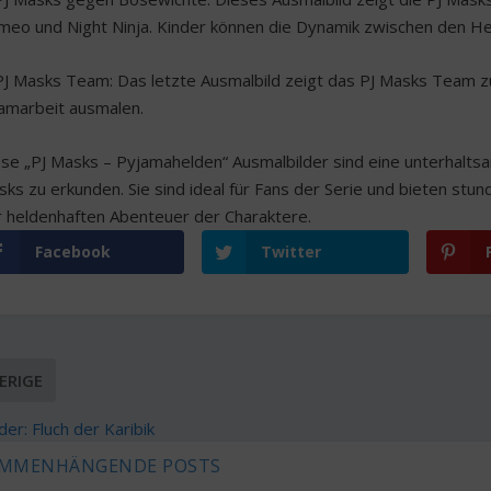
meo und Night Ninja. Kinder können die Dynamik zwischen den H
 PJ Masks Team: Das letzte Ausmalbild zeigt das PJ Masks Team 
amarbeit ausmalen.
se „PJ Masks – Pyjamahelden“ Ausmalbilder sind eine unterhaltsa
sks zu erkunden. Sie sind ideal für Fans der Serie und bieten s
r heldenhaften Abenteuer der Charaktere.
Facebook
Twitter
ERIGE
der: Fluch der Karibik
MMENHÄNGENDE POSTS