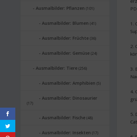
erz
Ausmalbilder: Pflanzen
PDF
(101)
Ausmalbilder: Blumen
1. 
(41)
Su
Ausmalbilder: Früchte
(36)
2. 
Ausmalbilder: Gemüse
(24)
kön
Ausmalbilder: Tiere
(256)
3. 
Nac
Ausmalbilder: Amphibien
(5)
4. 
Ausmalbilder: Dinosaurier
grü
(17)
5. 
Ausmalbilder: Fische
(48)
Cat
Ausmalbilder: Insekten
(17)
6. 