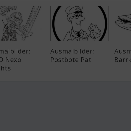
albilder:
Ausmalbilder:
Ausm
O Nexo
Postbote Pat
Barr
ghts