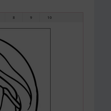
8
9
10