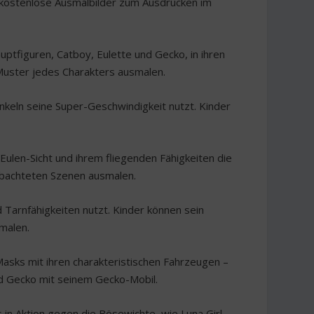
en kostenlose Ausmalbilder zum Ausdrucken im
uptfiguren, Catboy, Eulette und Gecko, in ihren
Muster jedes Charakters ausmalen.
unkeln seine Super-Geschwindigkeit nutzt. Kinder
r-Eulen-Sicht und ihrem fliegenden Fähigkeiten die
eobachteten Szenen ausmalen.
 Tarnfähigkeiten nutzt. Kinder können sein
smalen.
 Masks mit ihren charakteristischen Fahrzeugen –
nd Gecko mit seinem Gecko-Mobil.
in Aktion gegen die Bösewichte, wie Luna Girl,