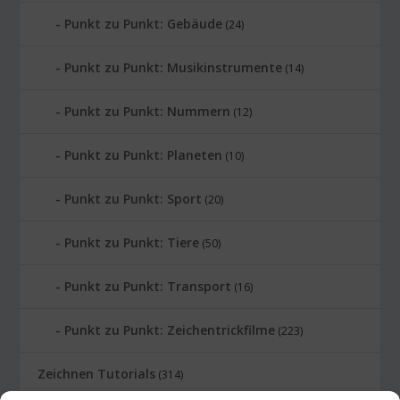
Punkt zu Punkt: Gebäude
(24)
Punkt zu Punkt: Musikinstrumente
(14)
Punkt zu Punkt: Nummern
(12)
Punkt zu Punkt: Planeten
(10)
Punkt zu Punkt: Sport
(20)
Punkt zu Punkt: Tiere
(50)
Punkt zu Punkt: Transport
(16)
Punkt zu Punkt: Zeichentrickfilme
(223)
Zeichnen Tutorials
(314)