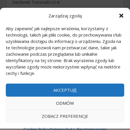
Zeichnen Tutorials
(314)
Zarządzaj zgodą
Zeichnen Tutorials: Comics
(46)
Aby zapewnić jak najlepsze wrażenia, korzystamy z
Zeichnen Tutorials: Körper
(27)
technologii, takich jak pliki cookie, do przechowywania i/lub
uzyskiwania dostępu do informacji o urządzeniu. Zgoda na
Zeichnen Tutorials: Lebensmittel
(10)
te technologie pozwoli nam przetwarzać dane, takie jak
zachowanie podczas przeglądania lub unikalne
Zeichnen Tutorials: Tiere
(83)
identyfikatory na tej stronie. Brak wyrażenia zgody lub
wycofanie zgody może niekorzystnie wpłynąć na niektóre
cechy i funkcje.
Zeichnen Tutorials: Transport
(62)
Zeichnen Tutorials: Waffe
(12)
AKCEPTUJĘ
Zeichnen Tutorials: Zeichentrickfilme
(74)
ODMÓW
ZOBACZ PREFERENCJE
Printmania
|
Privacy policy PL
|
Privacy policy EN
|
Privacy policy DE
|
Privacy policy FR
|
Privacy
Cookie Policy
Datenschutz-Bestimmungen