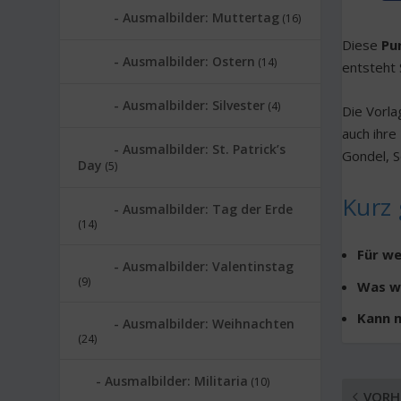
Ausmalbilder: Muttertag
(16)
Diese
Pu
Ausmalbilder: Ostern
(14)
entsteht 
Ausmalbilder: Silvester
(4)
Die Vorla
auch ihre
Ausmalbilder: St. Patrick’s
Gondel, S
Day
(5)
Kurz 
Ausmalbilder: Tag der Erde
(14)
Für we
Ausmalbilder: Valentinstag
(9)
Was w
Kann 
Ausmalbilder: Weihnachten
(24)
Ausmalbilder: Militaria
(10)
VORH