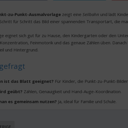
nkt-zu-Punkt-Ausmalvorlage
zeigt eine
Seilbahn
und lädt Kinde
Schritt für Schritt das Bild einer spannenden Transportart, die m
ge eignet sich gut für zu Hause, den Kindergarten oder den Unter
 Konzentration, Feinmotorik und das genaue Zählen üben. Danach lä
eil und Hintergrund.
gefragt
n ist das Blatt geeignet?
Für Kinder, die Punkt-zu-Punkt-Bilde
ird geübt?
Zählen, Genauigkeit und Hand-Auge-Koordination.
man es gemeinsam nutzen?
Ja, ideal für Familie und Schule.
ERIGE