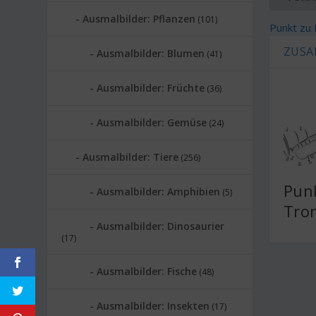
Ausmalbilder: Pflanzen
(101)
Punkt zu 
ZUSA
Ausmalbilder: Blumen
(41)
Ausmalbilder: Früchte
(36)
Ausmalbilder: Gemüse
(24)
Ausmalbilder: Tiere
(256)
Punk
Ausmalbilder: Amphibien
(5)
Tro
Ausmalbilder: Dinosaurier
(17)
Ausmalbilder: Fische
(48)
Ausmalbilder: Insekten
(17)