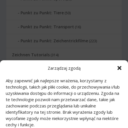
Punkt zu Punkt: Tiere
(50)
Punkt zu Punkt: Transport
(16)
Punkt zu Punkt: Zeichentrickfilme
(223)
Zeichnen Tutorials
(314)
Zarządzaj zgodą
Zeichnen Tutorials: Comics
(46)
Aby zapewnić jak najlepsze wrażenia, korzystamy z
Zeichnen Tutorials: Körper
(27)
technologii, takich jak pliki cookie, do przechowywania i/lub
uzyskiwania dostępu do informacji o urządzeniu. Zgoda na
Zeichnen Tutorials: Lebensmittel
(10)
te technologie pozwoli nam przetwarzać dane, takie jak
zachowanie podczas przeglądania lub unikalne
Zeichnen Tutorials: Tiere
(83)
identyfikatory na tej stronie. Brak wyrażenia zgody lub
wycofanie zgody może niekorzystnie wpłynąć na niektóre
cechy i funkcje.
Zeichnen Tutorials: Transport
(62)