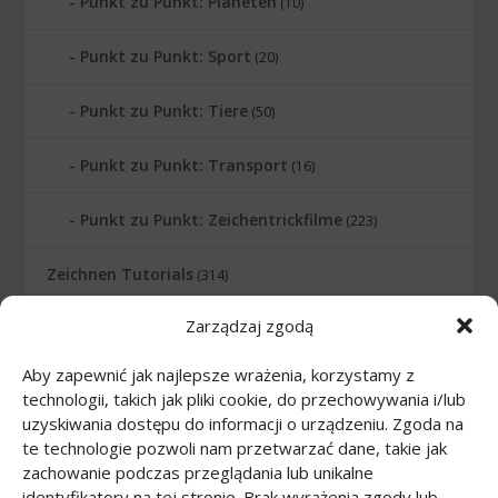
Punkt zu Punkt: Planeten
(10)
Punkt zu Punkt: Sport
(20)
Punkt zu Punkt: Tiere
(50)
Punkt zu Punkt: Transport
(16)
Punkt zu Punkt: Zeichentrickfilme
(223)
Zeichnen Tutorials
(314)
Zarządzaj zgodą
Zeichnen Tutorials: Comics
(46)
Aby zapewnić jak najlepsze wrażenia, korzystamy z
Zeichnen Tutorials: Körper
(27)
technologii, takich jak pliki cookie, do przechowywania i/lub
uzyskiwania dostępu do informacji o urządzeniu. Zgoda na
Zeichnen Tutorials: Lebensmittel
(10)
te technologie pozwoli nam przetwarzać dane, takie jak
zachowanie podczas przeglądania lub unikalne
Zeichnen Tutorials: Tiere
(83)
identyfikatory na tej stronie. Brak wyrażenia zgody lub