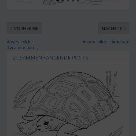
VORHERIGE
NÄCHSTE
Ausmalbilder:
Ausmalbilder: Ameisen
Tyrannosaurus
ZUSAMMENHÄNGENDE POSTS