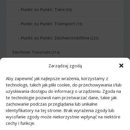
Punkt zu Punkt: Tiere
(50)
Punkt zu Punkt: Transport
(16)
Punkt zu Punkt: Zeichentrickfilme
(223)
Zeichnen Tutorials
(314)
Zarządzaj zgodą
Zeichnen Tutorials: Comics
(46)
Aby zapewnić jak najlepsze wrażenia, korzystamy z
Zeichnen Tutorials: Körper
(27)
technologii, takich jak pliki cookie, do przechowywania i/lub
uzyskiwania dostępu do informacji o urządzeniu. Zgoda na
Zeichnen Tutorials: Lebensmittel
(10)
te technologie pozwoli nam przetwarzać dane, takie jak
zachowanie podczas przeglądania lub unikalne
Zeichnen Tutorials: Tiere
(83)
identyfikatory na tej stronie. Brak wyrażenia zgody lub
wycofanie zgody może niekorzystnie wpłynąć na niektóre
cechy i funkcje.
Zeichnen Tutorials: Transport
(62)