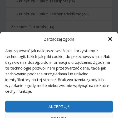
Punkt zu Punkt: Transport
(16)
Punkt zu Punkt: Zeichentrickfilme
(223)
Zeichnen Tutorials
(314)
Zarządzaj zgodą
Zeichnen Tutorials: Comics
(46)
Aby zapewnić jak najlepsze wrażenia, korzystamy z
Zeichnen Tutorials: Körper
(27)
technologii, takich jak pliki cookie, do przechowywania i/lub
uzyskiwania dostępu do informacji o urządzeniu. Zgoda na
Zeichnen Tutorials: Lebensmittel
(10)
te technologie pozwoli nam przetwarzać dane, takie jak
zachowanie podczas przeglądania lub unikalne
Zeichnen Tutorials: Tiere
(83)
identyfikatory na tej stronie. Brak wyrażenia zgody lub
wycofanie zgody może niekorzystnie wpłynąć na niektóre
cechy i funkcje.
Zeichnen Tutorials: Transport
(62)
Zeichnen Tutorials: Waffe
(12)
AKCEPTUJĘ
Zeichnen Tutorials: Zeichentrickfilme
(74)