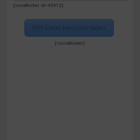
[sociallocker id=45912]
PDF-Datei herunterladen
[/sociallocker]