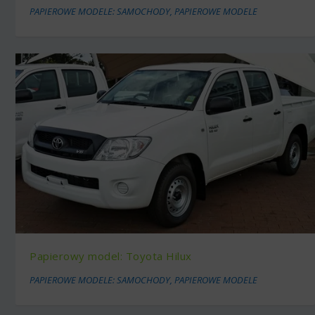
PAPIEROWE MODELE: SAMOCHODY
,
PAPIEROWE MODELE
Papierowy model: Toyota Hilux
PAPIEROWE MODELE: SAMOCHODY
,
PAPIEROWE MODELE