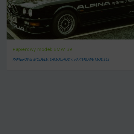
Papierowy model: BMW B9
PAPIEROWE MODELE: SAMOCHODY
,
PAPIEROWE MODELE