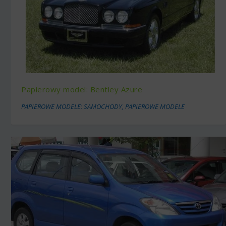
Papierowy model: Bentley Azure
PAPIEROWE MODELE: SAMOCHODY
,
PAPIEROWE MODELE