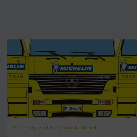
Papierowy model: Ciężarówka Michelin