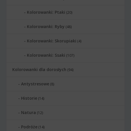
Kolorowanki: Ptaki
(20)
Kolorowanki: Ryby
(48)
Kolorowanki: Skorupiaki
(4)
Kolorowanki: Ssaki
(107)
Kolorowanki dla dorosłych
(94)
Antystresowe
(8)
Historie
(14)
Natura
(12)
Podróże
(14)