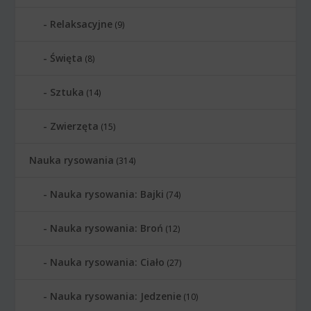
Relaksacyjne
(9)
Święta
(8)
Sztuka
(14)
Zwierzęta
(15)
Nauka rysowania
(314)
Nauka rysowania: Bajki
(74)
Nauka rysowania: Broń
(12)
Nauka rysowania: Ciało
(27)
Nauka rysowania: Jedzenie
(10)