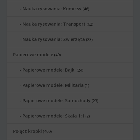
Nauka rysowania: Komiksy
(46)
Nauka rysowania: Transport
(62)
Nauka rysowania: Zwierzęta
(83)
Papierowe modele
(49)
Papierowe modele: Bajki
(24)
Papierowe modele: Militaria
(1)
Papierowe modele: Samochody
(23)
Papierowe modele: Skala 1:1
(2)
Połącz kropki
(400)