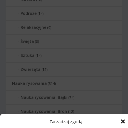
Podróże
(14)
Relaksacyjne
(9)
Święta
(8)
Sztuka
(14)
Zwierzęta
(15)
Nauka rysowania
(314)
Nauka rysowania: Bajki
(74)
Nauka rysowania: Broń
(12)
Zarządzaj zgodą
Nauka rysowania: Ciało
(27)