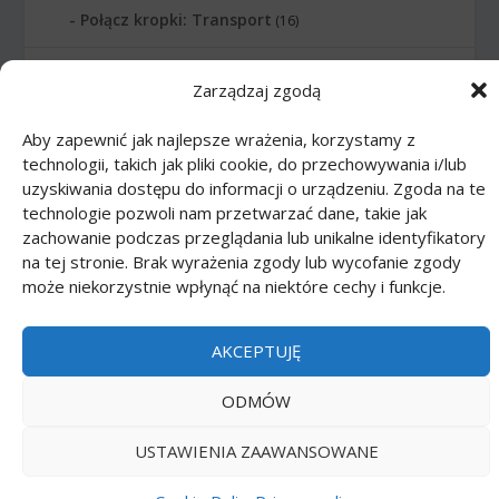
Połącz kropki: Transport
(16)
Połącz kropki: Zawody
(21)
Zarządzaj zgodą
Połącz kropki: Zwierzęta
(51)
Aby zapewnić jak najlepsze wrażenia, korzystamy z
technologii, takich jak pliki cookie, do przechowywania i/lub
uzyskiwania dostępu do informacji o urządzeniu. Zgoda na te
Printmania
|
Privacy policy PL
|
Privacy
technologie pozwoli nam przetwarzać dane, takie jak
policy EN
|
Privacy policy DE
|
Privacy policy
zachowanie podczas przeglądania lub unikalne identyfikatory
FR
|
Privacy policy ES
|
Privacy policy IT
|
na tej stronie. Brak wyrażenia zgody lub wycofanie zgody
może niekorzystnie wpłynąć na niektóre cechy i funkcje.
Contact us
AKCEPTUJĘ
ODMÓW
USTAWIENIA ZAAWANSOWANE