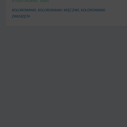
Kolorowanki: Małż
KOLOROWANKI
,
KOLOROWANKI: MIĘCZAKI
,
KOLOROWANKI:
ZWIERZĘTA