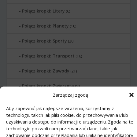
Połącz kropki: Litery
(6)
Połącz kropki: Planety
(10)
Połącz kropki: Sporty
(20)
Połącz kropki: Transport
(16)
Połącz kropki: Zawody
(21)
Połącz kropki: Zwierzęta
(51)
Zarządzaj zgodą
Printmania
|
Privacy policy PL
|
Privacy
Aby zapewnić jak najlepsze wrażenia, korzystamy z
policy EN
|
Privacy policy DE
|
Privacy policy
technologii, takich jak pliki cookie, do przechowywania i/lub
FR
|
Privacy policy ES
|
Privacy policy IT
|
uzyskiwania dostępu do informacji o urządzeniu. Zgoda na te
technologie pozwoli nam przetwarzać dane, takie jak
Contact us
zachowanie podczas przeglądania lub unikalne identyfikatory