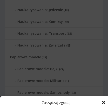
Nauka rysowania: Jedzenie
(10)
Nauka rysowania: Komiksy
(46)
Nauka rysowania: Transport
(62)
Nauka rysowania: Zwierzęta
(83)
Papierowe modele
(49)
Papierowe modele: Bajki
(24)
Papierowe modele: Militaria
(1)
Papierowe modele: Samochody
(23)
Zarządzaj zgodą
Papierowe modele: Skala 1:1
(2)