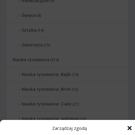
Relaksacyjne
(9)
Święta
(8)
Sztuka
(14)
Zwierzęta
(15)
Nauka rysowania
(314)
Nauka rysowania: Bajki
(74)
Nauka rysowania: Broń
(12)
Nauka rysowania: Ciało
(27)
Nauka rysowania: Jedzenie
(10)
Zarządzaj zgodą
Nauka rysowania: Komiksy
(46)