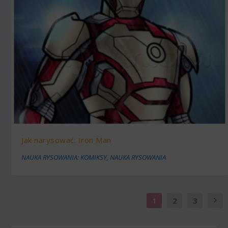
Jak narysować: Iron Man
NAUKA RYSOWANIA: KOMIKSY
,
NAUKA RYSOWANIA
1
2
3