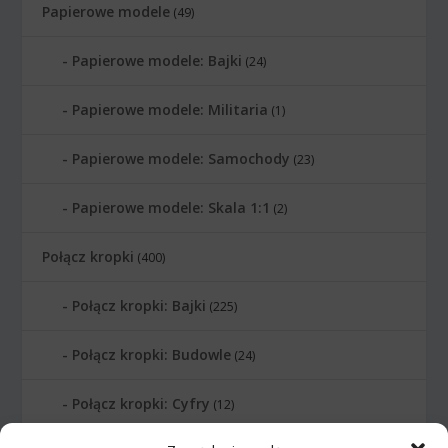
Papierowe modele
(49)
Papierowe modele: Bajki
(24)
Papierowe modele: Militaria
(1)
Papierowe modele: Samochody
(23)
Papierowe modele: Skala 1:1
(2)
Połącz kropki
(400)
Połącz kropki: Bajki
(225)
Połącz kropki: Budowle
(24)
Połącz kropki: Cyfry
(12)