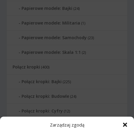
Papierowe modele: Bajki
(24)
Papierowe modele: Militaria
(1)
Papierowe modele: Samochody
(23)
Papierowe modele: Skala 1:1
(2)
Połącz kropki
(400)
Połącz kropki: Bajki
(225)
Połącz kropki: Budowle
(24)
Połącz kropki: Cyfry
(12)
Zarządzaj zgodą
Połącz kropki: Instrumenty muzyczne
(14)