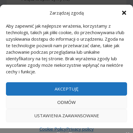
Zarządzaj zgodą
Połącz kropki: Instrumenty muzyczne
(14)
Aby zapewnić jak najlepsze wrażenia, korzystamy z
Połącz kropki: Litery
(6)
technologii, takich jak pliki cookie, do przechowywania i/lub
uzyskiwania dostępu do informacji o urządzeniu. Zgoda na
Połącz kropki: Planety
(10)
te technologie pozwoli nam przetwarzać dane, takie jak
zachowanie podczas przeglądania lub unikalne
Połącz kropki: Sporty
(20)
identyfikatory na tej stronie. Brak wyrażenia zgody lub
wycofanie zgody może niekorzystnie wpłynąć na niektóre
cechy i funkcje.
Połącz kropki: Transport
(16)
Połącz kropki: Zawody
(21)
AKCEPTUJĘ
Połącz kropki: Zwierzęta
(51)
ODMÓW
USTAWIENIA ZAAWANSOWANE
Printmania
|
Privacy policy PL
|
Privacy policy EN
|
Privacy policy DE
|
Privacy policy FR
|
Privacy
Cookie Policy
Privacy policy